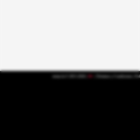
nenas.la © 2015-2026 |
18+
|
Términos y Condiciones
|
Pol