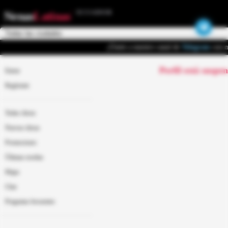
ECUADOR
Nenas
Latinas
¡Únete a nuestro canal de
Telegram
con m
Perfil está suspe
Entrar
Regístrate
Todas chicas
Nuevas chicas
Promociones
Últimas reseñas
Mapa
Chat
Preguntas frecuentes