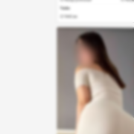
Varios
☑ WebCam