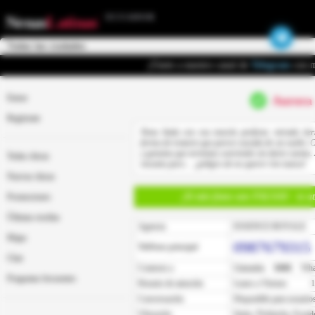
ECUADOR
Nenas
Latinas
¡Únete a nuestro canal de
Telegram
con m
Entrar
Aurora
Regístrate
Nena linda con esa mezcla perfecta: mirada tier
forma de tratarte que parece sacada de un sueño. C
y genuina que terminas sonriendo sin darte cuenta.
Todas chicas
encanto puro… ¡peligro de no querer irte nunca!
Nuevas chicas
¡Si mis fotos son FALSAS - te 
Promociones
Últimas reseñas
Agencia
ESSENCE ROYALE
Mapa
0987679315
Teléfono principal
Chat
Contesto a
Llamadas
SMS
Wha
Preguntas frecuentes
Horario de atención
Lunes a Viernes
1
Conversación
Disponible para usuarios
Ubicación
Quito
,
Pichincha
,
Ecuad