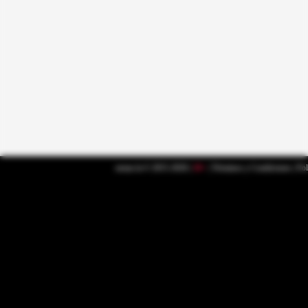
nenas.la © 2015-2026 |
18+
|
Términos y Condiciones
|
Pol