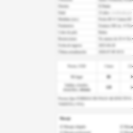
Distrito
El Batán
Edad
23 años
(verificada por
Medidas (cm.)
Pecho 80 ✦ Cintura 60 
Parámetros
Estatura 160 cm. ✦ Peso
Color de pelo
Rubio
Restricciones
No menos de 19 ✦ No m
Fecha de ingreso
2025-04-20
Última actualización
2026-07-09 18:51
Precio, USD
1 hora
2 h
Mi lugar
80
1
Salidas a
hoteles
,
120
2
domicilios
,
oficinas
Precios fijos FORMAS DE PAGO: 💵 EFECTIV
TARJETA (+IVA)
Masaje
☑ Masaje relajado
☑ Masaje
☑ Masaje profesional
☑ Masaje