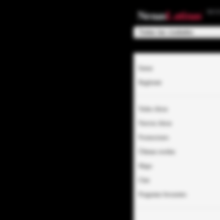
EC
Nenas
Latinas
Entrar
Regístrate
Todas chicas
Nuevas chicas
Promociones
Últimas reseñas
Mapa
Chat
Preguntas frecuentes