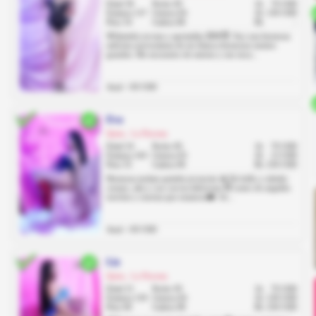
Edad 30
Pecho 85
1h
70 USD
Estatura 157
Cintura 64
2h
130 USD
Peso 54
Cadera 86
8h
-
🌸Quiteña novata y apretadita 😍🌸😈. Soy una hermosa
señorita universitaria de tez blanca hermosos senitos
grandes. Me encuentro de estreno y me enca...
Anal: +30 USD
Eva
Quito, La Floresta
Edad 24
Pecho 85
1h
70 USD
Estatura 163
Cintura 63
2h
13 USD
Peso 55
Cadera 90
8h
250 USD
Hermosa mulata quiteña jovencita 🫦 De bello y esbelto
cuerpo, alta y con curvas deliciosas 😈 rostro de angelito
travieso y sonrisa que enamora❤️. So...
Anal: +30 USD
Liz
Quito, La Floresta
Edad 21
Pecho 95
1h
70 USD
Estatura 159
Cintura 64
2h
130 USD
Peso 60
Cadera 98
8h
250 USD