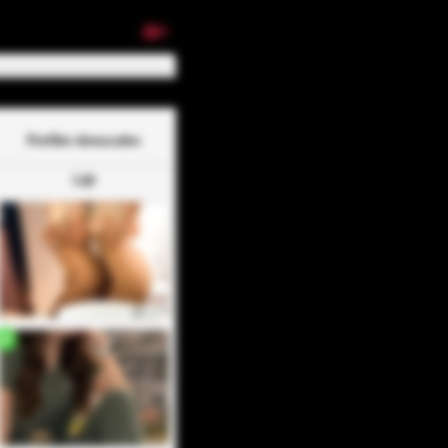
18+
Perfiles destacados
VIP