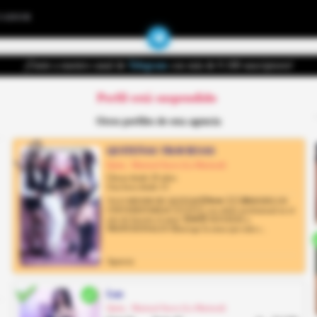
UADOR
¡Únete a nuestro canal de
Telegram
con más de 9.100 suscriptores!
Perfil está suspendido
Otros perfiles de esta agencia
QUITEÑAS TRAVIESAS
Quito, Mariscal Sucre (La Mariscal)
Chicas desde 20 años
Una hora desde 13
💦LO MEJOR DE QUITO🍺😈🍻💋 🇪🇨🤓MODELOS
UNIVERSITARIAS 🇪🇨🇪🇨 con título profesional en el
arte de hacerte el amor 😍💋😈 NOVATAS y
PROFESIONALES 💞escoge la nena que más s...
Agencia
Luz
Quito, Mariscal Sucre (La Mariscal)