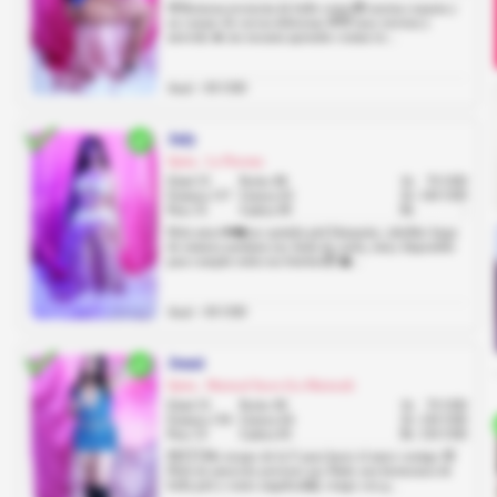
🌸Hermosa jovencita de bello rostro🤓 sonrisa coqueta y
un cuerpo de curvas deliciosas 💯😈 muy traviesa y
atrevida 🔥 me encanta aprender cositas ric...
Anal: +30 USD
July
Quito, La Floresta
Edad 25
Pecho 88
1h
70 USD
Estatura 157
Cintura 62
2h
140 USD
Peso 55
Cadera 90
8h
-
Hola amor💋❤️soy quiteña piel blanquita, cabellito largo
de estatura mediana soy linda de carita, estoy disponible
para cumplir todos tus fetiches😈 �...
Anal: +30 USD
Jenni
Quito, Mariscal Sucre (La Mariscal)
Edad 25
Pecho 90
1h
70 USD
Estatura 156
Cintura 64
2h
130 USD
Peso 53
Cadera 83
8h
150 USD
💞🇪🇨Me escapo de la U para hacer el amor contigo 😍
Hola mi amorcito precioso soy Hady una hermosura de
bella piel y rostro angelical🤗, vengo con g...