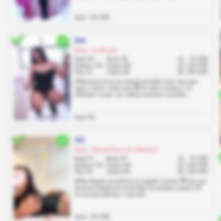
Anal: +30 USD
Zoe
Quito, La Floresta
Edad 20
Pecho 90
1h
70 USD
Estatura 156
Cintura 66
2h
130 USD
Peso 55
Cadera 86
8h
200 USD
🌸Hermosa jovencita manaba de bello rostro lista para
jugar y hacer cositas ricas 😈 Un dulce carisma y un
deleitante cuerpo con caderas traviesas y grandes...
Anal: No
Ari
Quito, Mariscal Sucre (La Mariscal)
Edad 23
Pecho 87
1h
70 USD
Estatura 156
Cintura 64
2h
130 USD
Peso 56
Cadera 99
8h
250 USD
🌸Has llegado al perfil de un angelito travieso 😇 Soy una
hermosa manaba jovencita llena de energía y pasión ❤️‍🔥
me encanta disfrutar y aprende...
Anal: +30 USD