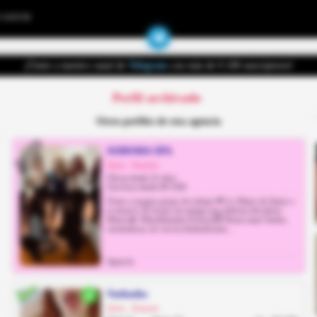
UADOR
¡Únete a nuestro canal de
Telegram
con más de 9.100 suscriptores!
Perfil archivado
Otros perfiles de esta agencia
SODOMA SPA
Quito, Iñaquito
Chicas desde 22 años
Una hora desde 60 USD
Únete a nuestro grupo de trabajo 💸 Lo Mejor de Quito a
tu alcance 👌 Grupo de amigas que disfruta del placer
Mutuo🔥 Videollamadas Eróticas😈 Nenas super lindas,
carismáticas, de curvas deslumbrante...
Agencia
Nathasha
Quito, Iñaquito