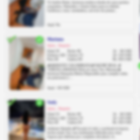
Tu barbie Petite, hermosa muñeca dueña de unos pechos
exquisitos, Naturales y firmes listos para tu deleite.
Cariñosa y muy carismática, servicio de primer...
Anal: No
Mariana
Quito, Iñaquito
Edad 29
Pecho 90
1h
60 USD
Estatura 160
Cintura 70
2h
120 USD
Peso 60
Cadera 99
8h
450 USD
🌶ARDIENTE COLOMBIANA🌶 SQUIRT REAL 🌶
VIDEOLLAMADAS Hola mi amor Soy Mariana🔥
hermosa blanquita Rubia Disponible para cumplir todas
tus peticiones y ...
Anal: +30 USD
Stefy
Quito, Iñaquito
Edad 33
Pecho 90
1h
60 USD
Estatura 160
Cintura 70
2h
120 USD
Peso 60
Cadera 95
8h
450 USD
Ardiente Quiteña 🌶 Tocarás el cielo y probarás la lujuria
hecha mujer Soy una muñequita delicada pero muy
fogosa que disfruta por completo del placer. A...