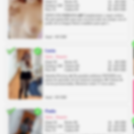
Edad 22
Pecho 93
1h
60 USD
Estatura 160
Cintura 65
2h
120 USD
Peso 55
Cadera 95
8h
450 USD
TEEN COLOMBIANA 🌶🌶 Complaciente y super erótica
De piel apetecible para que recorras todo mi cuerpo con el
poder de tu lengua Senos rosaditos para que l...
Anal: +30 USD
Lucía
Quito, Iñaquito
Edad 30
Pecho 95
1h
60 USD
Estatura 160
Cintura 69
2h
120 USD
Peso 60
Cadera 99
8h
450 USD
Quiteña Preciosa 🔥 De grandes atributos NOVATA con
ganas de aprender de los mejores maestros 💋 Culona de
curvas pronunciadas, Hermoso rostro Y ricos seno...
Anal: +30 USD
Paula
Quito, Iñaquito
Edad 29
Pecho 90
1h
60 USD
Estatura 156
Cintura 60
2h
120 USD
Peso 55
Cadera 90
8h
450 USD