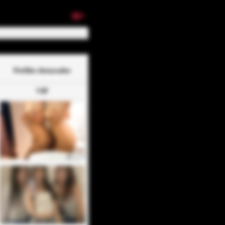
18+
Perfiles destacados
VIP