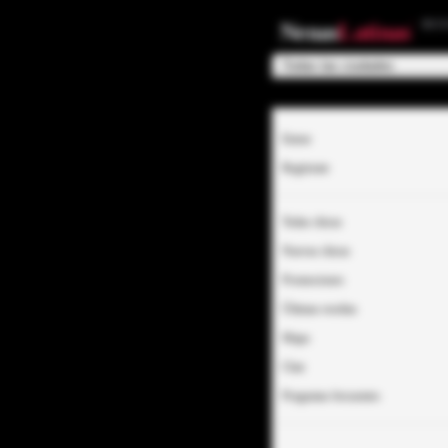
EC
Nenas
Latinas
Entrar
Regístrate
Todas chicas
Nuevas chicas
Promociones
Últimas reseñas
Mapa
Chat
Preguntas frecuentes