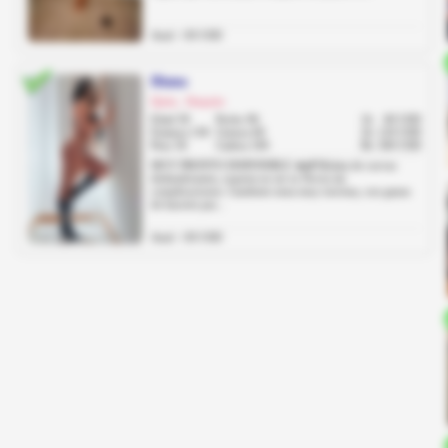
Anal: +30 USD
Diana
Quito, Iñaquito
Edad 30
Pecho 96
1h
60 USD
Estatura 158
Cintura 60
2h
120 USD
Peso 56
Cadera 100
8h
500 USD
MUY PRONTO DISPONIBLE 🔥🌶 Mulata de curvas
deslumbrantes, experta en ser tu Novia sin
complicaciones. Candente nena muy traviesa, con ganas
de hacerte pas...
Anal: +30 USD