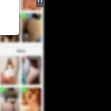
❯❯
Otros