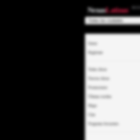
EC
Nenas
Latinas
Entrar
Regístrate
Todas chicas
Nuevas chicas
Promociones
Últimas reseñas
Mapa
Chat
Preguntas frecuentes