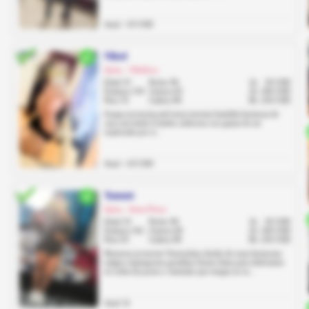
Anal: +10 USD
Nikol
Quito, Villaflora
Edad 25
Pecho 96
1h
50 USD
Estatura 159
Cintura 65
2h
100 USD
Peso 55
Cadera 98
8h
250 USD
Guapa jovencita piel tersa traviesa bandida hermosa de
cara una linda Costeña caderona con ganas de ser
explorada por ti...
Anal: +10 USD
Yammi
Quito, Santa Prisca
Edad 24
Pecho 90
1h
50 USD
Estatura 162
Cintura 60
2h
100 USD
Peso 63
Cadera 98
8h
250 USD
Hermosa jovencita Venezolana dueña de unas hermosas
nalgas respingonas paraditas firmes listas para disfrutarte
en todas las poses y fantasías que tengas en m...
Anal: Si