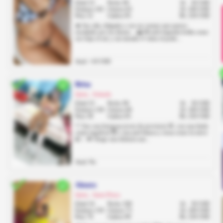
Edad 23
Pecho 90
1h
50 USD
Estatura 165
Cintura 63
2h
100 USD
Peso 52
Cadera 95
8h
250 USD
🔥 Soy alta, delgada y con un cuerpo que parece
esculpido por los dioses… 🌅 Mi piel trigueña brilla como
oro bajo el sol, y mi mirada 👀 tiene el pode...
Anal: +10 USD
Brisa
Quito, Solanda
Edad 23
Pecho 90
1h
50 USD
Estatura 158
Cintura 60
2h
100 USD
Peso 58
Cadera 95
8h
250 USD
🤍 Soy una hermosa joven de provincia 🌸, con una linda
carita angelical 😇 y una piel blanca y tersa como la nieve
❄️✨. 💋 Tengo una dulzura nat...
Anal: No
Ainara
Quito, Santa Prisca
Edad 24
Pecho 100
1h
50 USD
Estatura 150
Cintura 75
2h
100 USD
Peso 76
Cadera 99
8h
250 USD