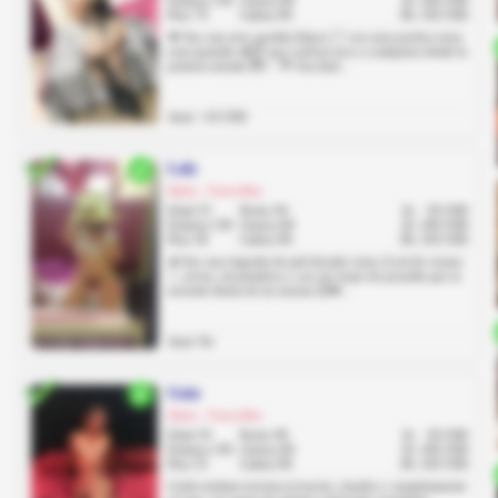
Estatura 158
Cintura 80
2h
100 USD
Peso 70
Cadera 90
8h
250 USD
💋 Soy una sexy gordita blanca 🤍 con unos pechos extra
extra grandes 🔥🍑 que vuelven loco a cualquiera desde la
primera mirada 😈✨. 🌴 Una lind...
Anal: +10 USD
Laly
Quito, Cotocollao
Edad 23
Pecho 94
1h
50 USD
Estatura 158
Cintura 60
2h
100 USD
Peso 58
Cadera 96
8h
250 USD
☀️ Soy una trigueña de piel dorada como el sol de verano
✨, joven, encantadora y con ese toque de picardía que se
esconde detrás de mi sonrisa 😉💋...
Anal: No
Gaia
Quito, Cotocollao
Edad 19
Pecho 90
1h
50 USD
Estatura 158
Cintura 60
2h
100 USD
Peso 55
Cadera 90
8h
250 USD
Linda mulatas traviesa jovencita, risueña y completamente