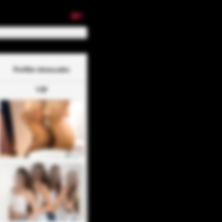
18+
Perfiles destacados
VIP