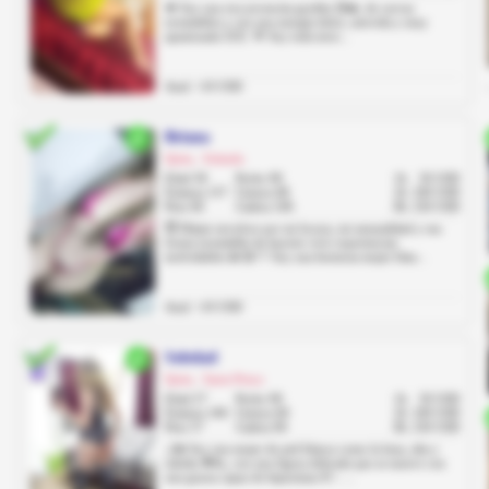
💋 Soy una rica jovencita gordita 😘🔥, de curvas
irresistibles y con una energía dulce, atrevida y muy
apasionada ❤️‍🔥✨. 🌹 Soy toda terre...
Anal: +10 USD
Briana
Quito, Solanda
Edad 30
Pecho 90
1h
50 USD
Estatura 157
Cintura 68
2h
100 USD
Peso 60
Cadera 100
8h
250 USD
😈 Déjate envolver por mi locura, mi sensualidad y esa
forma irresistible de hacerte vivir experiencias
inolvidables 💫😘 🤍 Soy una hermosa mujer blan...
Anal: +10 USD
Soledad
Quito, Santa Prisca
Edad 27
Pecho 90
1h
50 USD
Estatura 160
Cintura 60
2h
100 USD
Peso 57
Cadera 90
8h
250 USD
🌙❄️ Soy una mujer de piel blanca como la luna, alta y
esbelta 🌟👠, con una figura delicada que se mueve con
una gracia capaz de hipnotizar 💃✨. ...