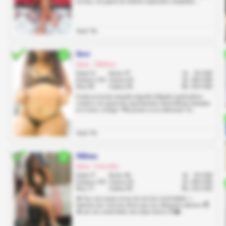
novata, con ganas de sentirte explorarla completita....
Anal: No
Devi
Quito, Villaflora
Edad 22
Pecho 97
1h
50 USD
Estatura 159
Cintura 65
2h
100 USD
Peso 60
Cadera 99
8h
250 USD
Linda jovencita manada trigueña delgada exploradora
creativa con ganas de experimentar maravillosas fantasías
en el sexo contigo *Mi promo es un adicional. Gr...
Anal: No
Milena
Quito, Cotocollao
Edad 27
Pecho 96
1h
50 USD
Estatura 158
Cintura 65
2h
100 USD
Peso 57
Cadera 99
8h
250 USD
💋 Soy una mujer joven de servicio inolvidable ✨.
Quienes me conocen dicen que soy altamente adictiva 😈
🔥 por mi creatividad, mis trajes únicos 👗�...