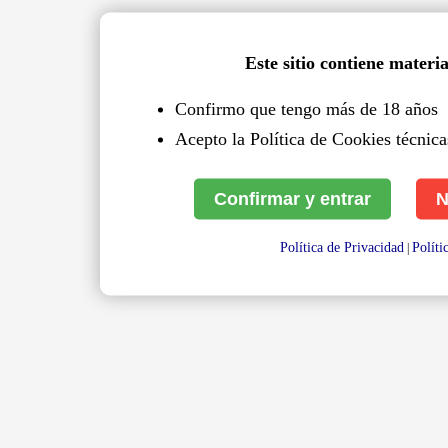
Este sitio contiene materi
Confirmo que tengo más de 18 años
Acepto la Política de Cookies técnicas
Confirmar y entrar
N
Política de Privacidad
Políti
|