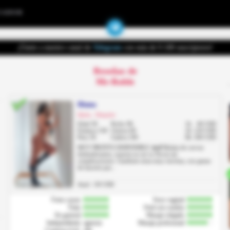
UADOR
¡Únete a nuestro canal de
Telegram
con más de 9.100 suscriptores!
Reseñas de
Mr-Roble
Diana
Quito, Iñaquito
Edad 30
Pecho 96
1h
60 USD
Estatura 158
Cintura 60
2h
120 USD
Peso 56
Cadera 100
8h
500 USD
MUY PRONTO DISPONIBLE 🔥🌶 Mulata de curvas
deslumbrantes, experta en ser tu Novia sin
complicaciones. Candente nena muy traviesa, con ganas
de hacerte pas...
Anal: +30 USD
Fotos suyas
Sexo vaginal
Trato
Oral con condon
En general
Masaje relajado
Independiente
agencia
Masaje profesional