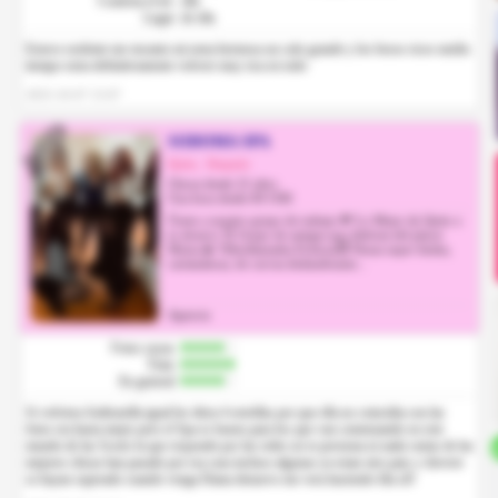
Contesta el tel.
ella
Lugar
de ella
Estuvo exelente me encanto mi nena hermosa un culo grande y los besos ricos medio
tiempo extra definitivamente volvere muy rica en todo
2025-10-07 15:07
SODOMA SPA
Quito, Iñaquito
Chicas desde 22 años
Una hora desde 60 USD
Únete a nuestro grupo de trabajo 💸 Lo Mejor de Quito a
tu alcance 👌 Grupo de amigas que disfruta del placer
Mutuo🔥 Videollamadas Eróticas😈 Nenas super lindas,
carismáticas, de curvas deslumbrante...
Agencia
Fotos suyas
Trato
En general
Si volviera Anthonella igual les diera 4 estrellas por que ella no coincidia con las
fotos era hasta mejor pero el Spa es bueno para los que van comenzando en este
mundo de las Scorts la que responde por las redes no te presiona ni nada varias de las
mejores chicas han pasado por esa casa incluso algunas ya estan otro pais y chevere
se hayan superado cuando venga Diana denuevo me vera haciendo fila xD