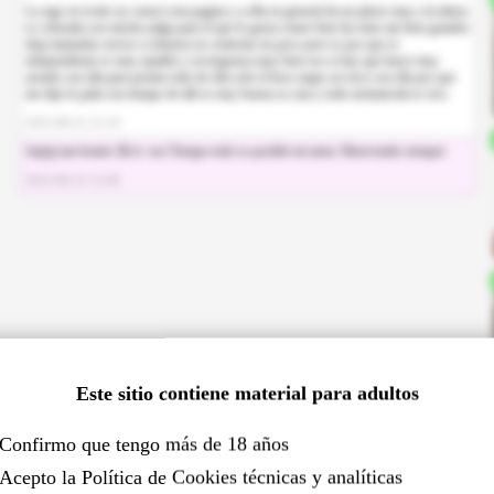
La sigo en twiter ay conoci esta pagina y a ella en general da un placer muy a la altura
es colorada con mucha nalga para el que le gusta comer bien las tetas tan bien grandes
deja mamarlas aveces si demora en contestar un poco pero es por que es
independiente es muy amable y recompensa muy bien eso si hay que hacer muy
aseado con ella para probar todo de ella solo el beso negro no tuve con ella por que
me dijo lo pida con tiempo de alli es muy buena su cara y todo arrimarsela es rico.
2023-08-21 21:19
Jejejej tan bonito 😘☺️ con Tiempo todo es posible mi amor. Bienvenido siempre
2023-08-22 12:00
Este sitio contiene material para adultos
Confirmo que tengo más de 18 años
Acepto la Política de Cookies técnicas y analíticas