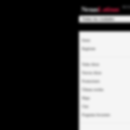
EC
Nenas
Latinas
Entrar
Regístrate
Todas chicas
Nuevas chicas
Promociones
Últimas reseñas
Mapa
Chat
Preguntas frecuentes