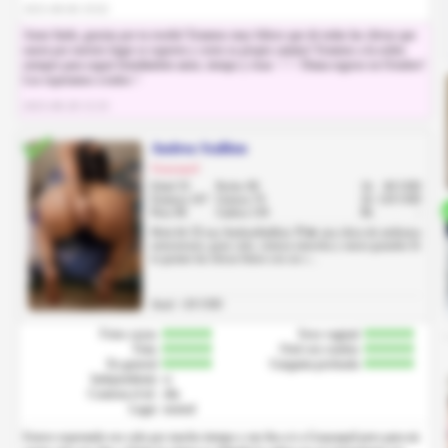
2025-08-06 19:02
Amor lindo, gracias por tu reseña! Estamos muy felices que de todas las chivas que
oasen por nuestro lugar se superen y creen su propio camino! Estamos a la orden
siempre para seguir brindándote amor, tiempo y risas ♡♡ Diana regrese en Octubre!
Los esperamos a todos♡
2025-08-28 13:33
Andrea Stallion
Guayaquil
Edad 35
Pecho 99
1h
60 USD
Estatura 167
Cintura 70
2h
120 USD
Peso 86
Cadera 130
8h
-
Hola bb 😏 soy AndreaStallion 🍑🔥 una chica de atributos
armoniosos, gran culo, cintura estrecha y senos grandes Si
te gustan las chicas fitnes con un c...
Anal: +20 USD
Fotos suyas
Sexo vaginal
Trato
Oral con condon
En general
Garganta profunda
Independiente
si
Contesta el tel.
ella
Lugar
neutral
Estuve esperando ese culo por mucho tiempo y me iba a ir a Guayaquil pero para mi