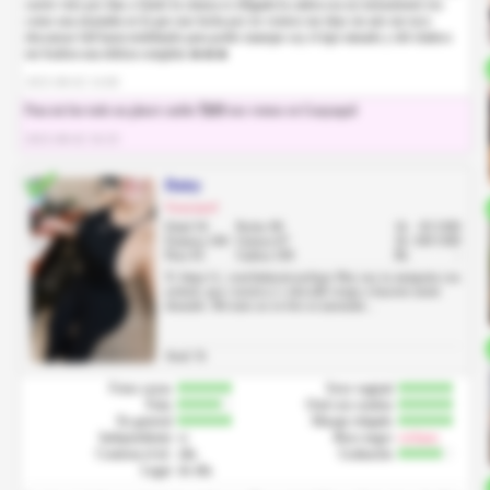
suerte vino por dias a Quito la cintura es delgada la cadera era un monumento era
como una montaña en la que uno lucha por no venirse me dejo sin aire me toco
descansar full hasta temblando para poder manejar soy el tipo tatuado y del chaleco
mi Andrea una delicia completa 🔥🔥🔥
2025-08-02 14:00
Para mi fue todo un placer cariño 🥰😍 nos vemos en Guayaquil
2025-08-02 16:33
Daisy
Guayaquil
Edad 34
Pecho 90
1h
65 USD
Estatura 160
Cintura 67
2h
100 USD
Peso 65
Cadera 100
8h
-
X: https://x. com/ladaysicoachsex Hey soy tu amiguita con
actitud, que t motiva y t eleva😌 vengo a hacerte sentir
deseado. Mi trato no es frío ni automáti...
Anal: Si
Fotos suyas
Sexo vaginal
Trato
Oral con condon
En general
Masaje relajado
Independiente
si
Beso negro
rechazo
Contesta el tel.
ella
Grabación
Lugar
de ella