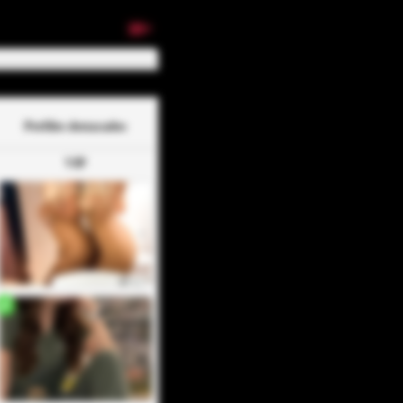
18+
Perfiles destacados
VIP