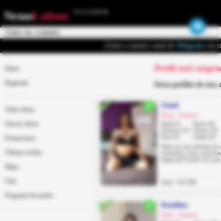
ECUADOR
Nenas
Latinas
¡Únete a nuestro canal de
Telegram
con m
Perfil está suspe
Entrar
Regístrate
Otros perfiles de esta 
Gissel
Todas chicas
Quito, Iñaquito
Nuevas chicas
Edad 25
Pecho 90
Estatura 155
Cintura 70
Peso 49
Cadera 87
Promociones
Hola soy una señorita de 
Últimas reseñas
entusiasta y muy apasion
bajita piel Canela con muc
Mapa
Chat
Anal: +20 USD
Preguntas frecuentes
Katalina
Quito, Iñaquito