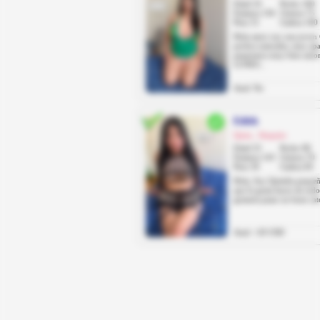
Edad 24
Pecho 100
Estatura 156
Cintura 75
Peso 51
Cadera 100
Hola amor soy una joven 
pechos naturales, muy apa
pasaremos muy bien am
LUNES...
Anal: No
Edith
Quito, Iñaquito
Edad 25
Pecho 90
Estatura 143
Cintura 70
Peso 50
Cadera 85
Hola, Soy Quiteña pequeñ
que le gusta hacer de tod
gustaría pasar un buen rat
Anal: +20 USD