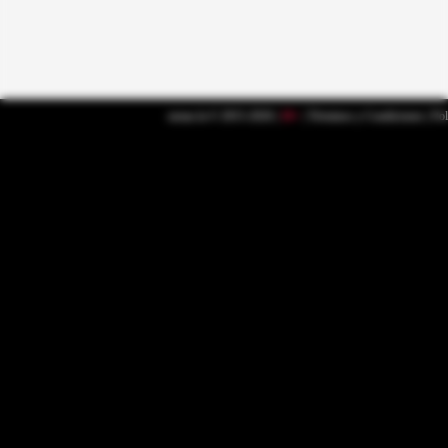
nenas.la © 2015-2026 |
18+
|
Términos y Condiciones
|
Pol